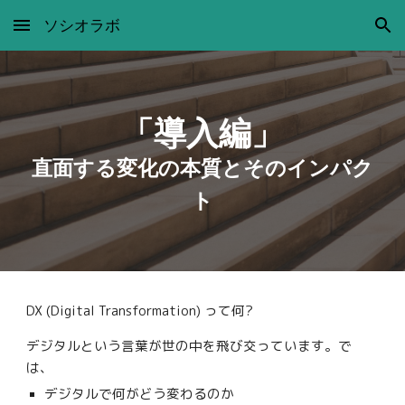
ソシオラボ
Skip to main content
Skip to navigation
「導入編」
直面する変化の本質とそのインパク
ト
DX (Digital Transformation) って何?
デジタルという言葉が世の中を飛び交っています。で
は、
デジタルで何がどう変わるのか