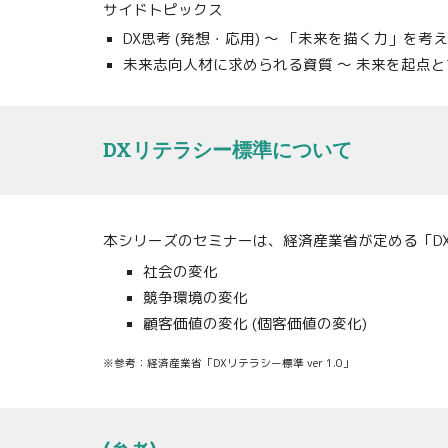
サイドトピックス
DX思考 (
発想
・
応用
) 〜 「
未来を描く
力」を考え
未来志向人材に求められる資質
〜
未来を起点とする
DXリテラシー標準について
本シリーズのセミナーは、経済産業省が定める「DX
社会の変化
競争環境の変化
顧客価値の変化 (個客価値の変化)
※参考：
経済産業省「DXリテラシー標準 ver 1.0」