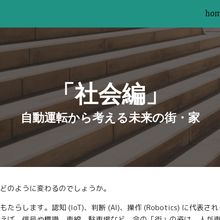
ho
ip to main content
Skip to navigat
「社会編」
自動運転から考える未来の街・家
どのように変わるのでしょうか。
ます。認知 (IoT)、判断 (AI)、操作 (Robotics) に
えば、信号や標識、車線、駐車場など、今の「街」の姿は、人が