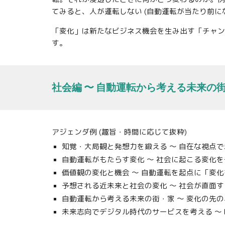
てみると、人が運転しない (自動運転が当たり前に
「変化」は新たなビジネス機会を生み出す「チャン
す。
社会編 〜 自動運転から考える未来の
アジェンダ例 (趣旨・時間に応じて抜粋)
知覚・大局観と発想力を鍛える 〜
自在な
視点で
自動運転がもたらす変化 〜
社会に起こる変化を
価値観の変化と機会 〜 自動運転を起点に「変
予想される
近未来と社会の変化 〜 社会が直面
自動運転から考える未来の街・家 〜
変化の先の
未来志向
で
デジタル時代のサービス
を考える 〜