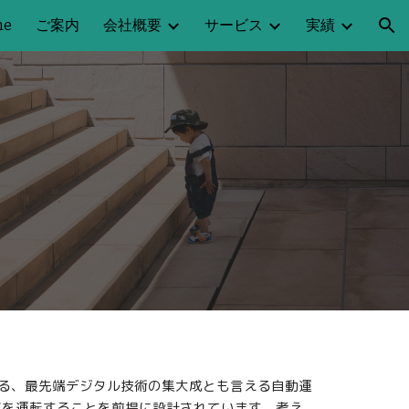
me
ご案内
会社概要
サービス
実績
ion
代表される、最先端デジタル技術の集大成とも言える自動運
車を運転することを前提に設計されています。考え